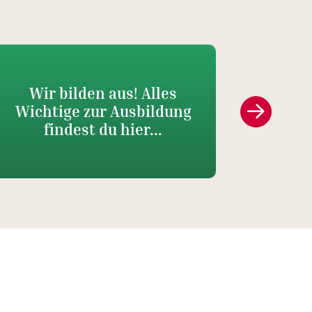
Wir bilden aus! Alles
Herz
Wichtige zur Ausbildung
Tea
findest du hier...