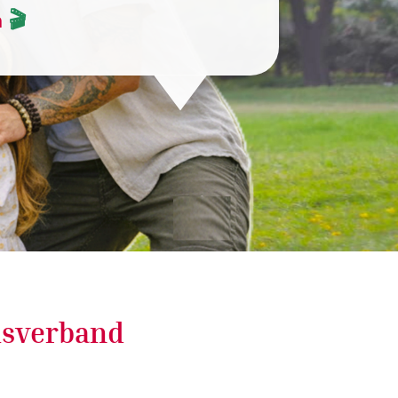
n
🎬
isverband